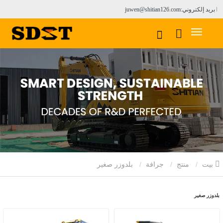
بريد إلكتروني:juwen@shitian126.com
بيت
منتج
جرافة
بلدوزر صغير
بلدوزر صغير