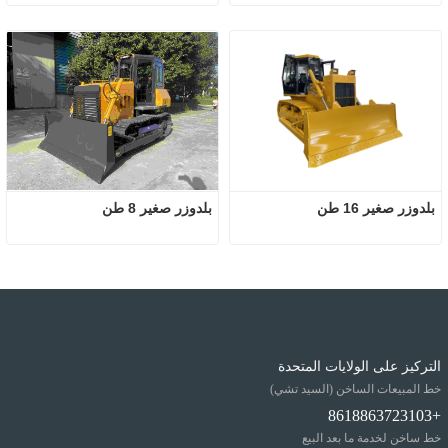
بلدوزر صغير 16 طن
بلدوزر صغير 8 طن
التركيز على الولايات المتحدة
خط المبيعات الساخن (السيد تشي)
+8618863723103
خط ساخن لخدمة ما بعد البيع