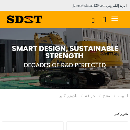
بريد إلكتروني:juwen@shitian126.com
بيت
منتج
جرافة
بلدوزر كبير
بلدوزر كبير