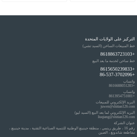
التركيز على الولايات المتحدة
خط المبيعات الساخن (السيد تشي)
+8618863723103
خط ساخن لخدمة ما بعد البيع
+8615650239833
+86-537-3702096
واتساب
+8616688051283
واتساب
+8613954751001
البريد الإلكتروني للمبيعات
juwen@shitian126.com
البريد الإلكتروني لما بعد البيع (السيد ليو)
liuqiang@shitian126.com
عنوان الشركة
رقم 16 ، طريق رينمي ، منطقة جينينغ الوطنية للتنمية الصناعية التقنية ، مدينة جينينغ ،
مقاطعة شاندونغ ، الصين