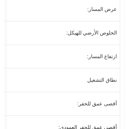
عرض المسار:
180
الخلوص الأرضي للهيكل:
132
ارتفاع المسار:
320
نطاق التشغيل
أقصى عمق للحفر:
650
أقصى عمق للحفر العمودي:
375