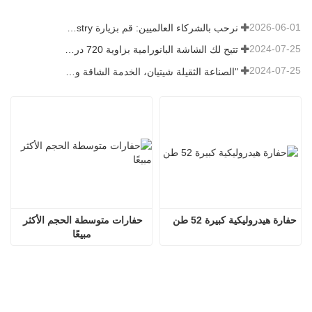
2026-06-01
نرحب بالشركاء العالميين: قم بزيارة Shitian Heavy Industry لمشاهدة الحفارات الكبيرة المميزة
2024-07-25
تتيح لك الشاشة البانورامية بزاوية 720 درجة فهم جميع جوانب المنتج
2024-07-25
"الصناعة الثقيلة شيتيان، الخدمة الشاقة وتوفير الطاقة" هو المفهوم الذي أصرت عليه شاندونغ شيتيان دائمًا
حفارة هيدروليكية كبيرة 52 طن
حفارات متوسطة الحجم الأكثر 
مبيعًا