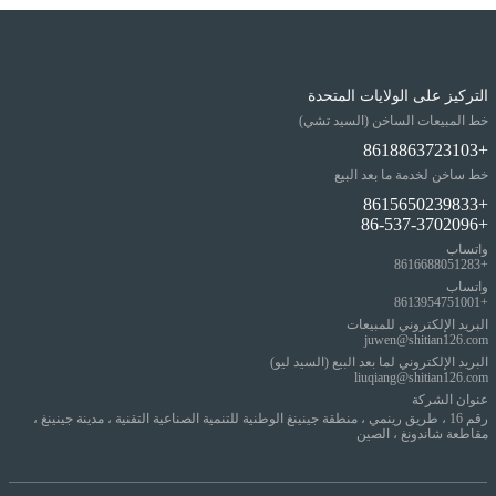
التركيز على الولايات المتحدة
خط المبيعات الساخن (السيد تشي)
+8618863723103
خط ساخن لخدمة ما بعد البيع
+8615650239833
+86-537-3702096
واتساب
+8616688051283
واتساب
+8613954751001
البريد الإلكتروني للمبيعات
juwen@shitian126.com
البريد الإلكتروني لما بعد البيع (السيد ليو)
liuqiang@shitian126.com
عنوان الشركة
رقم 16 ، طريق رينمي ، منطقة جينينغ الوطنية للتنمية الصناعية التقنية ، مدينة جينينغ ،
مقاطعة شاندونغ ، الصين