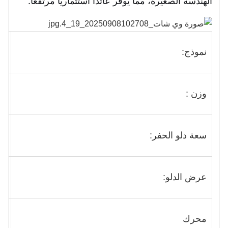
الهندسة الصغيرة، مما يُوفر عائدًا استثماريًا مرتفعًا.
نموذج:
0
وزن :
000
سعة دلو الحفر:
0.025 
عرض الدلو:
380
محرك
تشان