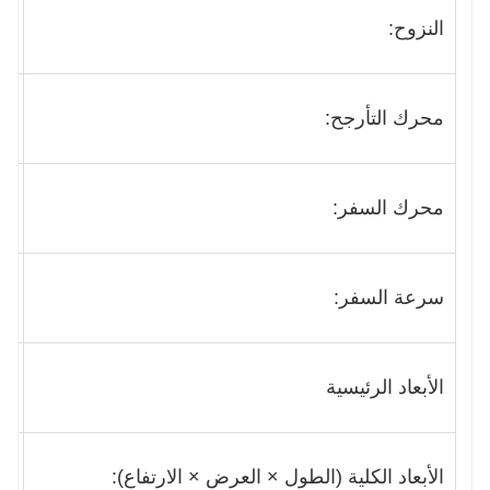
النزوح:
6.8 
محرك التأرجح:
إيطا
محرك السفر:
إيطا
سرعة السفر:
1.5 ك
الأبعاد الرئيسية
الأبعاد الكلية (الطول × العرض × الارتفاع):
mm