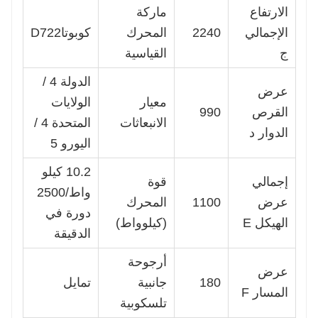
الارتفاع
ماركة
الإجمالي
2240
المحرك
كوبوتاD722
ج
القياسية
الدولة 4 /
عرض
معيار
الولايات
القرص
990
الانبعاثات
المتحدة 4 /
الدوار د
اليورو 5
10.2 كيلو
إجمالي
قوة
واط/2500
عرض
1100
المحرك
دورة في
الهيكل E
(كيلوواط)
الدقيقة
أرجوحة
عرض
180
جانبية
تمايل
المسار F
تلسكوبية