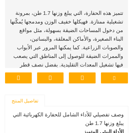
تتميز هذه الحفارة، التي يبلغ وزنها 1.7 طن، بمرونة
تشغيلية ممتازة. فهيكلها خفيف الوزن ومدمجها يُمكّنها
من دخول المساحات الضيقة بسهولة، مثل مواقع
البناء الصغيرة، والأماكن المغلقة، والبساتين،
والصوبات الزراعية. كما يمكنها المرور عبر الأبواب
والممرات الضيقة للوصول إلى المناطق التي يصعب
فيها تشغيل المعدات التقليدية. بفضل نصف قطر
دورانها الصغير للغاية، يُمكن لهذه الحفارة تحقيق
مرونة في التوجيه وتحديد المواقع بدقة في
المساحات المحدودة، مما يُقلل بشكل كبير من وقت
الحركة والتعديل، ويُحسّن كفاءة العمل بشكل فعال.
تفاصيل المنتج
وصف تفصيلي للأداء الشامل للحفارة الكهربائية التي
يبلغ وزنها 1.7 طن
الأداء البيئي المتميز