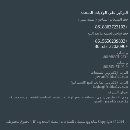
التركيز على الولايات المتحدة
خط المبيعات الساخن (السيد تشي)
+8618863723103
خط ساخن لخدمة ما بعد البيع
+8615650239833
+86-537-3702096
واتساب
+8616688051283
واتساب
+8613954751001
البريد الإلكتروني للمبيعات
juwen@shitian126.com
البريد الإلكتروني لما بعد البيع (السيد ليو)
liuqiang@shitian126.com
عنوان الشركة
رقم 16 ، طريق رينمي ، منطقة جينينغ الوطنية للتنمية الصناعية التقنية ، مدينة جينينغ ،
مقاطعة شاندونغ ، الصين
Copyright @ 2024
شاندونغ شيتيان للصناعات الثقيلة المحدودة كل الحقوق محفوظة.