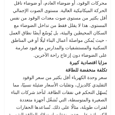
محركات الوقود، أو ضوضاء العادم، أو ضوضاء ناقل
الحركة الميكانيكية العالية. مستوى الصوت الإجمالي
أقل بكثير من مستوى صوت معدات الوقود من نفس
المستوى. هذا لا يقلل فقط من تداخل الضوضاء مع
السكان المحيطين والبيئة، بل يُوسّع أيضًا نطاق العمل
- حيث يُمكن مواصلة أعمال البناء ليلًا أو في المناطق
السكنية والمستشفيات والمدارس مع قيود صارمة
على الضوضاء دون إزعاج راحة الآخرين.
مزايا اقتصادية كبيرة
تكلفة منخفضة للطاقة
سعر وحدة الكهرباء أقل بكثير من سعر الوقود
التقليدي كالديزل، وتقلبات الأسعار ضئيلة نسبيًا، مما
يُسهّل التحكم في نفقات الطاقة. لنأخذ شركات البناء
الصغيرة والمتوسطة، التي تُشغّل أجهزة متعددة
لفترات طويلة، مثالًا على ذلك. تُساعدها الحفارات
الكهربائية على خفض نفقات استهلاك الطاقة الشهرية