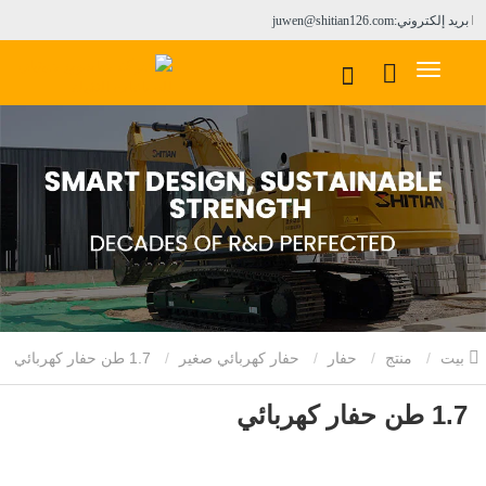
بريد إلكتروني:juwen@shitian126.com
بيت
منتج
حفار
حفار كهربائي صغير
1.7 طن حفار كهربائي
1.7 طن حفار كهربائي