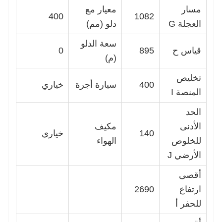
مسار
معيار مع
400
1082
العجلة G
دلو (مم)
سعة الدلو
قياس ح
895
0
(م)
تخليص
400
سيارة أجرة
خياري
المنصة I
الحد
الأدنى
مكيف
140
خياري
للخلوص
الهواء
الأرضي J
أقصى
ارتفاع
2690
للحفر أ