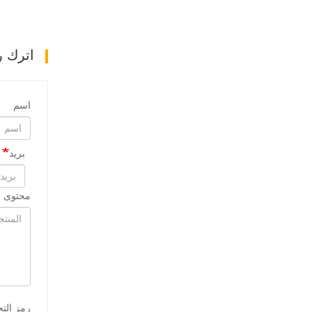
اترك ر
اسم
بريد
محتوى ا
رمز الت