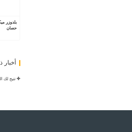
حصان
ات
أخبار 