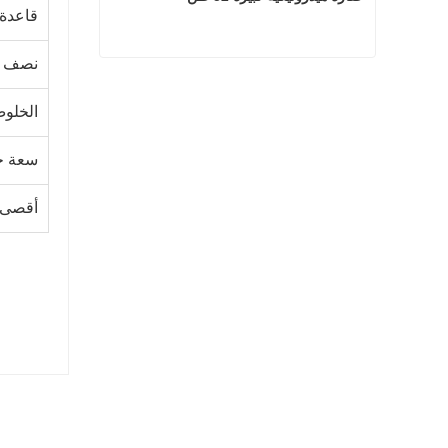
قاعدة 
نصف ق
حفارة هيدروليكية كبيرة 52 طن
الخلوص
اتصل الآن
سعة خز
أقصى 