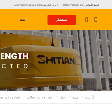
الخط الساخن:+86 18364718989
بريد إلكتروني:juwen@shitian126.com
مستشار
بيت
بيت
منتج
حفار
حفارة ذات عجلات
حفارة ذات عجلات بوزن 0.8 طن