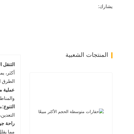
يشارك:
المنتجات الشعبية
التنقل ا
أكثر، ي
الطرق ا
عملية م
والمناط
التنوع:
م
التعدين،
راحة جي
مما يقل