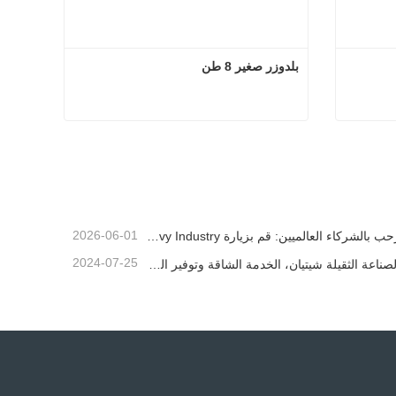
بلدوزر صغير 8 طن
قي صغير
بلدوزر صغير 8 طن
اتصل الآن
2026-06-01
نرحب بالشركاء العالميين: قم بزيارة Shitian Heavy Industry لمشاهدة الحفارات الكبيرة المميزة
2024-07-25
"الصناعة الثقيلة شيتيان، الخدمة الشاقة وتوفير الطاقة" هو المفهوم الذي أصرت عليه شاندونغ شيتيان دائمًا