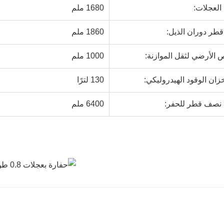
العجلات:
1680 ملم
طر دوران الذيل:
1860 ملم
 الأرضي لثقل الموازنة:
1000 ملم
ان الوقود الهيدروليكي:
130 لترًا
نصف قطر للحفر:
6400 ملم