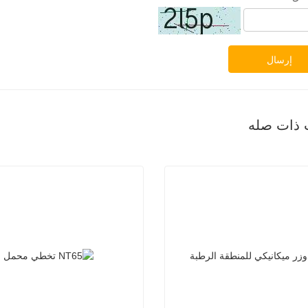
إرسال
 ذات صله