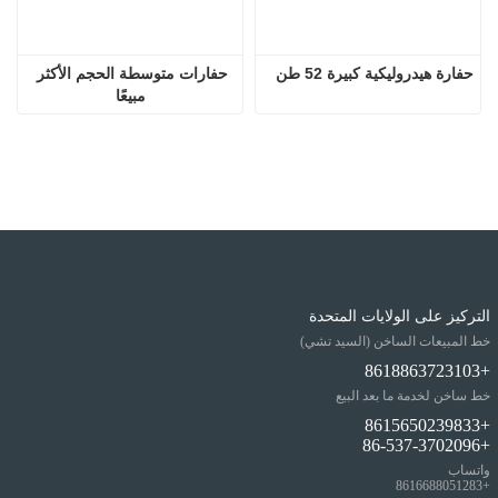
حفارة هيدروليكية كبيرة 52 طن
حفارات متوسطة الحجم الأكثر 
مبيعًا
التركيز على الولايات المتحدة
خط المبيعات الساخن (السيد تشي)
+8618863723103
خط ساخن لخدمة ما بعد البيع
+8615650239833
+86-537-3702096
واتساب
+8616688051283