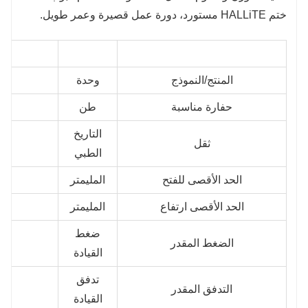
ختم HALLiTE مستورد، دورة عمل قصيرة وعمر طويل.
المنتج/النموذج
وحدة
جفكا
حفارة مناسبة
طن
6
التاريخ
ثقل
0
الطبي
الحد الأقصى للفتح
المليمتر
0
الحد الأقصى
ارتفاع
المليمتر
0
ضغط
الضغط المقدر
القيادة
تدفق
التدفق المقدر
القيادة