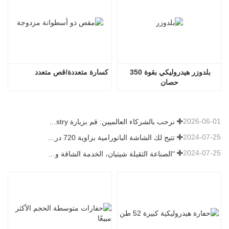
بلدوزر هيدروليكي بقوة 350 
كسارة متعددة/قص متعدد
حصان
2026-06-01
نرحب بالشركاء العالميين: قم بزيارة Shitian Heavy Industry لمشاهدة الحفارات الكبيرة المميزة
2024-07-25
تتيح لك الشاشة البانورامية بزاوية 720 درجة فهم جميع جوانب المنتج
2024-07-25
"الصناعة الثقيلة شيتيان، الخدمة الشاقة وتوفير الطاقة" هو المفهوم الذي أصرت عليه شاندونغ شيتيان دائمًا