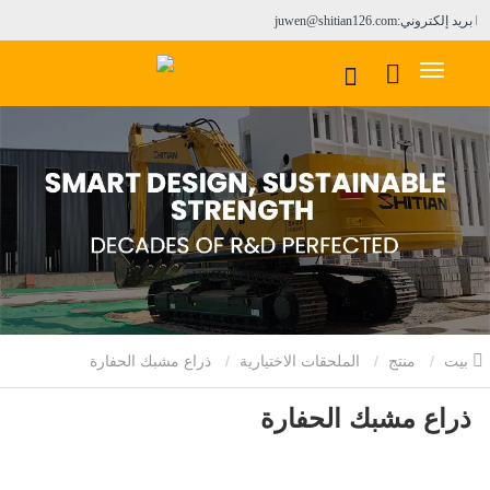
بريد إلكتروني:juwen@shitian126.com
بيت
منتج
الملحقات الاختيارية
ذراع مشبك الحفارة
ذراع مشبك الحفارة