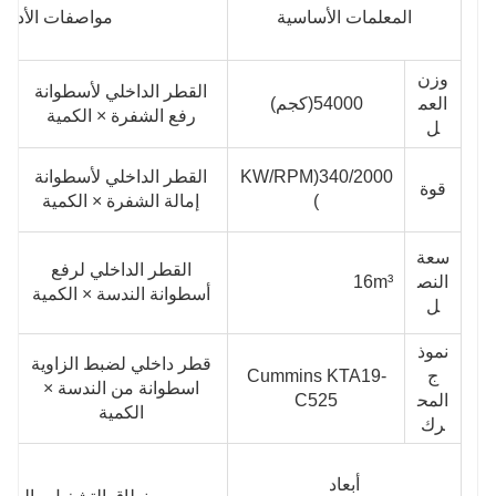
المعلمات الأساسية
مواصفات الأداء
وزن
القطر الداخلي لأسطوانة
العم
54000
(كجم)
رفع الشفرة × الكمية
ل
340/2000
(KW/RPM
القطر الداخلي لأسطوانة
قوة
)
إمالة الشفرة × الكمية
سعة
القطر الداخلي لرفع
النص
16m³
أسطوانة الندسة × الكمية
ل
نموذ
قطر داخلي لضبط الزاوية
ج
Cummins KTA19-
اسطوانة من الندسة ×
المح
C525
الكمية
رك
أبعاد