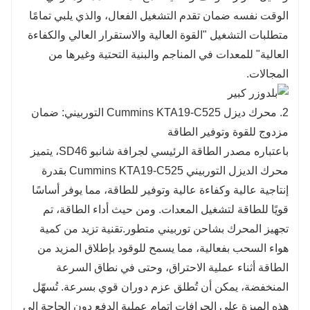
الوقت نفسه ضمان تقدم التشغيل الفعال، والذي يلبي تمامًا
متطلبات التشغيل "القوة العالية والاستقرار العالي والكفاءة
العالية" للمعدات في المناجم والبنية التحتية وغيرها من
المجالات.
2. محرك ديزل Cummins KTA19-C525 التوربيني: ضمان
مزدوج للقوة وتوفير الطاقة
باعتباره مصدر الطاقة الرئيسي لجرافة شانبو SD46، يتميز
محرك الديزل التوربيني Cummins KTA19-C525 بقدرة
إنتاجية عالية وكفاءة عالية وتوفير للطاقة، مما يوفر أساسًا
قويًا للطاقة لتشغيل المعدات. ومن حيث أداء الطاقة، تم
تجهيز المحرك بشاحن توربيني متطور.
تقنية تزيد من كمية
هواء السحب بفعالية، مما يسمح للوقود بإطلاق المزيد من
الطاقة أثناء عملية الاحتراق، وحتى في نطاق السرعة
المنخفضة، يمكن أن تُطلق عزم دوران قوي بسرعة. تُسهّل
هذه الميزة على الجرافات إتمام عملية الدفع دون الحاجة إلى