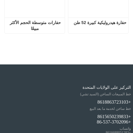
حفارة هيدروليكية كبيرة 52 طن
حفارات متوسطة الحجم الأكثر 
مبيعًا
التركيز على الولايات المتحدة
خط المبيعات الساخن (السيد تشي)
+8618863723103
خط ساخن لخدمة ما بعد البيع
+8615650239833
+86-537-3702096
واتساب
+8616688051283