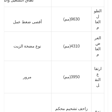
نطاق التشغيل والمعل
الطو
ل
9630
(مم)
العا
أقصى ضغط عمل
م
العر
ض
4310
(مم)
نوع مضخة الزيت
العا
م
د
4
ارتفا
ع
3950
(مم)
مرور
النق
ل
زاحف تشحيم محكم
نوع